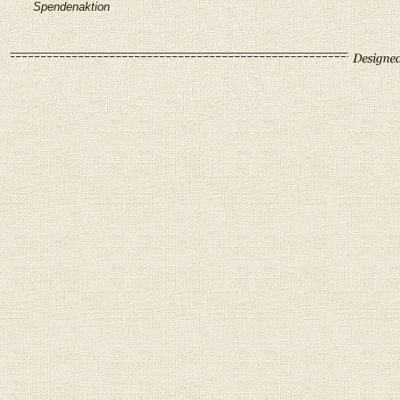
Spendenaktion
individuell 
komplett in
weiß ich no
Haben Sie e
Spezialiste
eigener De
LABEL MY
weiß ich no