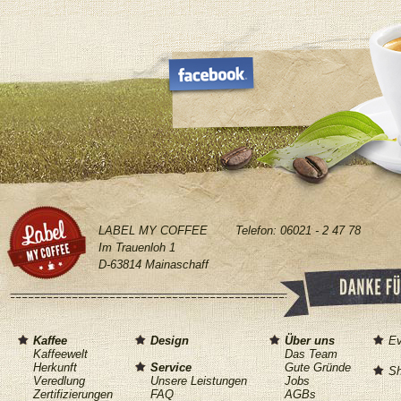
Donnersta
vormittags
LABEL MY COFFEE
Telefon: 06021 - 2 47 78
Im Trauenloh 1
D-63814 Mainaschaff
Für welches 
Kaffee
Design
Über uns
Ev
Sie interessiere
Kaffeewelt
Das Team
Vorstellungen? O
Herkunft
Service
Gute Gründe
S
Ihr eigenes Kaffe
Veredlung
Unsere Leistungen
Jobs
Zertifizierungen
FAQ
AGBs