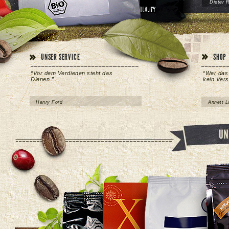
Dieter 
UNSER SERVICE
SHOP
“Vor dem Verdienen steht das
“Wer das
Dienen.”
kein Vers
Henry Ford
Annett L