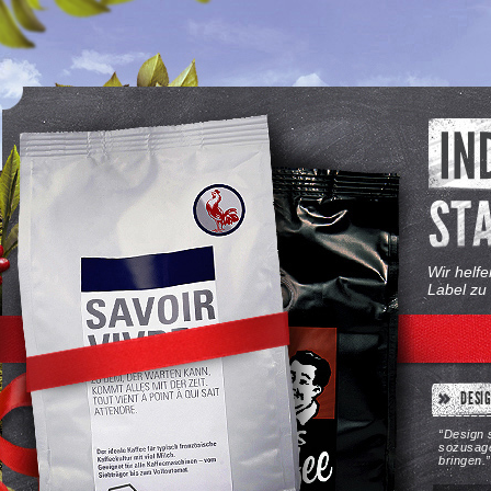
Wir helfe
Label zu 
DESI
“Design s
sozusag
bringen.”